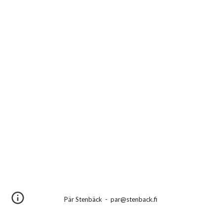
Pär Stenbäck - par@stenback.fi