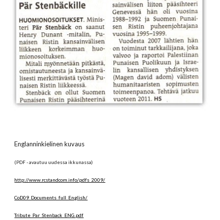
Englanninkielinen kuvaus
(PDF - avautuu uudessa ikkunassa)
http://www.rcstandcom.info/pdfs_2009/
CoD09_Documents_full_English/
Tribute_Par_Stenback_ENG.pdf