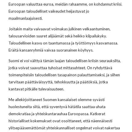
Euroopan valuuttaa euroa, meidän rahaamme, on kohdannut kriisi.
Euroopan taloudelliset vaikeudet heijastuvat jo
maailmanlaajuisesti.
Joitakin maita vaivaavat voimakas julkinen velkaantuminen,
talousarvioiden suuret alijäämät sekä heikko kilpailukyky.
Taloudellinen kasvu on taantumassa ja työttömyys kasvamassa.
Eräitä kansanryhmiä vaivaa suoranainen köyhyys.
Suomi ei voi välttyä tämän laajan taloudellisen kriisin seurauksilta,
jotka voivat saavuttaa tuhoisat mittasuhteet. On ryhdyttävä
toimenpiteisiin taloudellisen tasapainon palauttamiseksi, ja siihen
tarvitaan päättäväisyyttä, tehokkuutta ja päätöksiä, jotka
kantavat pitkälle tulevaisuuteen.
Me allekirjoittaneet Suomen kansalaiset olemme syvästi
huolestuneita siitä, että syventyvä hätätila saattaa uhata
demokratiaa ja yhteiskuntarauhaa Euroopassa. Katkerat
historialliset kokemukset ovat osoittaneet, että näennäisesti
ylitsepääsemättömät yhteiskunnalliset ongelmat voivat nakertaa