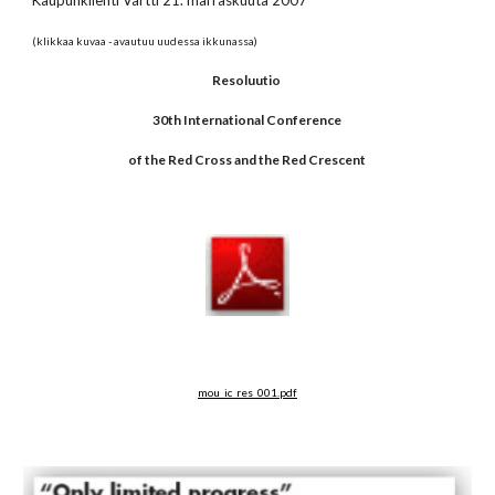
Kaupunkilehti Vartti 21. marraskuuta 2007
(klikkaa kuvaa - avautuu uudessa ikkunassa)
Resoluutio
30th International Conference
of the Red Cross and the Red Crescent
mou_ic_res_001.pdf