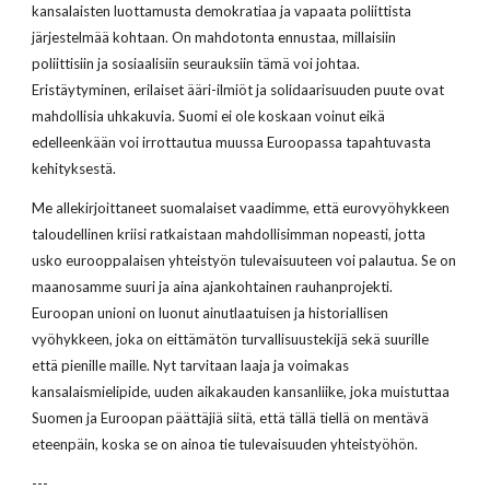
kansalaisten luottamusta demokratiaa ja vapaata poliittista
järjestelmää kohtaan. On mahdotonta ennustaa, millaisiin
poliittisiin ja sosiaalisiin seurauksiin tämä voi johtaa.
Eristäytyminen, erilaiset ääri-ilmiöt ja solidaarisuuden puute ovat
mahdollisia uhkakuvia. Suomi ei ole koskaan voinut eikä
edelleenkään voi irrottautua muussa Euroopassa tapahtuvasta
kehityksestä.
Me allekirjoittaneet suomalaiset vaadimme, että eurovyöhykkeen
taloudellinen kriisi ratkaistaan mahdollisimman nopeasti, jotta
usko eurooppalaisen yhteistyön tulevaisuuteen voi palautua. Se on
maanosamme suuri ja aina ajankohtainen rauhanprojekti.
Euroopan unioni on luonut ainutlaatuisen ja historiallisen
vyöhykkeen, joka on eittämätön turvallisuustekijä sekä suurille
että pienille maille. Nyt tarvitaan laaja ja voimakas
kansalaismielipide, uuden aikakauden kansanliike, joka muistuttaa
Suomen ja Euroopan päättäjiä siitä, että tällä tiellä on mentävä
eteenpäin, koska se on ainoa tie tulevaisuuden yhteistyöhön.
---