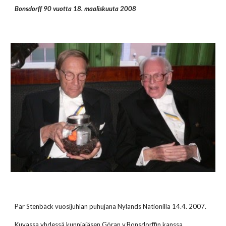
Bonsdorff 90 vuotta 18. maaliskuuta 2008
Pär Stenbäck vuosijuhlan puhujana Nylands Nationilla 14.4. 2007.
Kuvassa yhdessä kunniajäsen Göran v.Bonsdorffin kanssa.